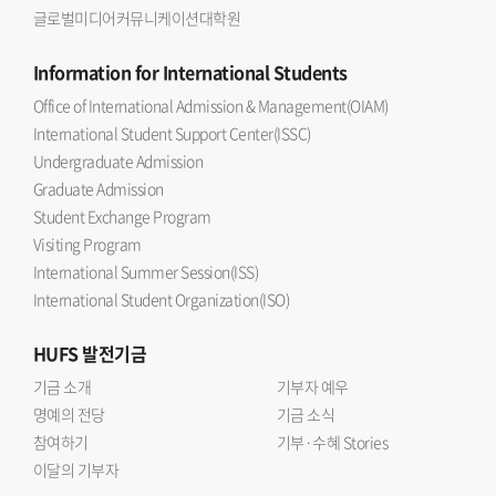
글로벌미디어커뮤니케이션대학원
Information
for International Students
Office of International Admission & Management(OIAM)
International Student Support Center(ISSC)
Undergraduate Admission
Graduate Admission
Student Exchange Program
Visiting Program
International Summer Session(ISS)
International Student Organization(ISO)
HUFS
발전기금
기금 소개
기부자 예우
명예의 전당
기금 소식
참여하기
기부·수혜 Stories
이달의 기부자