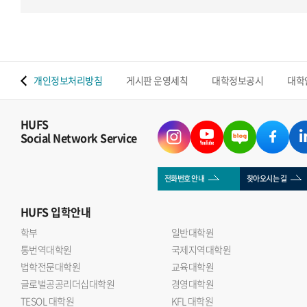
 맵
개인정보처리방침
게시판 운영세칙
대학정보공시
대학
HUFS
Social Network Service
전화번호 안내
찾아오시는 길
HUFS
입학안내
학부
일반대학원
통번역대학원
국제지역대학원
법학전문대학원
교육대학원
글로벌공공리더십대학원
경영대학원
TESOL 대학원
KFL 대학원