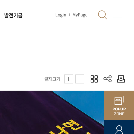
발전기금
Login
MyPage
글자크기
POPUP
ZONE