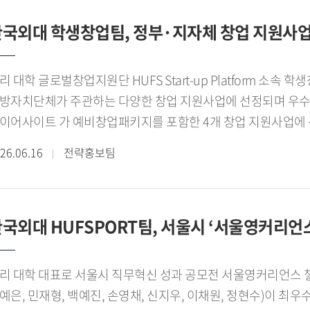
책 기획 능력과 현장 실무 역량을 보여줬다는 평가다.한편, 용
승을 차지했다.개인전에서도 우수한 성과가 이어졌다. 김지성(영
감한 계기였습니다. 이후 GTEP을 통해 할랄산업연구원장님의
련 사업과 연계해 실증하고, 검토 결과를 바탕으로 실제 정책에
국외대 학생창업팀, 정부·지자체 창업 지원사업
우승을 차지했으며, 이기령(중국외교통상 22) 학생은 남자 플뢰레
음을 먹었고, 할랄 스토어를 창업했습니다. 현재는 한국에서 
이디어가 지역사회의 변화를 이끄는 실질적인 정책으로 발전할 
페 개인전 3위에 올랐다. 이나래(LD 24) 학생도 여자 플뢰레
발하는 스타트업을 창업했습니다. 국내에 거주하는 무슬림은 
회를 통해 우리 대학 펜싱부는 단체전과 개인전 모두에서 우수
뮤니티를 이어갈 수 있는 서비스를 제공하려 합니다. 앱은 7월
리 대학 글로벌창업지원단 HUFS Start-up Platform 소속 
증했다.1960년대 활동 이후 재건된 우리 대학 펜싱부는 전국 
전하고 진로를 개척하는 데 GTEP의 역할이 꽤 컸다고 생각합니다
방자치단체가 주관하는 다양한 창업 지원사업에 선정되며 우수
수들은 이번 대회를 발판으로 앞으로도 지속적인 훈련과 팀워크
tart-up platform에 입주해 교내 창업지원단의 도움을 받
이어사이트 가 예비창업패키지를 포함한 4개 창업 지원사업에 
생 창업유망팀 300+ 에 선정돼, 창업을 한 단계씩 발전시켜 나
PICKIN 팀은 아산두어스와 Grand-K 창업학교에 동시 선정됐으며, 커넥트인 팀은
26.06.16
전략홍보팀
슬림을 위한 앱은 물론 최종적으로는 국내기업이 할랄 시장에 
년창업사관학교에 이름을 올렸다.[사진. SBS 모닝와이드 방송 화면 캡처
TEP을 통해 배운 것을 기반으로 차근차근 나아가면 좋은 결과를
카인디 ]또한 카인디 팀은 서울시립대 캠퍼스타운, 2026 여성벤처활성화지원사업, 서울시립대학교
lobal HUFS 여름호 E-book을 통해서도 확인하실 수 있습니다(p.16-
트 프로토타이핑 프로그램 등 3개 사업에 선정됐다. 이 밖에도 야라바디 팀은 모두의창업에, 할랄서울 팀은 
ok.hufs.ac.kr/20260623_135256/
국외대 HUFSPORT팀, 서울시 ‘서울영커리언
00+에, CYCLE-B 팀은 성남청년 창업 역량강화 프로젝트 THE 와플 4기에 각각 선정되며 다양한
에서 성과를 거두고 있다.[사진. 성남청년 창업 역량강화 프로젝트 THE 와플 4기에 선정된 글로벌캠퍼스
p Platform 소속 CYCLE-B 팀]이번에 선정된 학생창업팀들은 IT 기반 플랫폼을 비롯해 로컬 비즈니스, 글로벌
대학 대표로 서울시 직무혁신 성과 공모전 서울영커리언스 챌린지 에 참가한 HUFSPORT팀(팀장 조해든,
비스 등 다양한 분야에서 사업 아이템을 선보이고 있다. 이는 
예은, 민재형, 백예진, 손영채, 신지우, 이채원, 정현수)이 최우수상을 
업화 역량을 보여주는 사례로 평가된다.글로벌창업지원단은 학