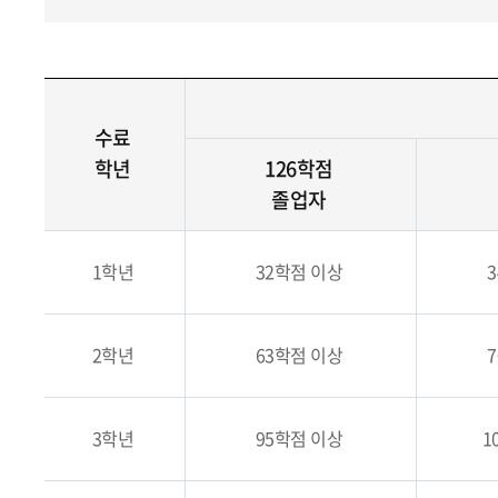
수료
학년
126학점
졸업자
1학년
32학점 이상
2학년
63학점 이상
3학년
95학점 이상
1