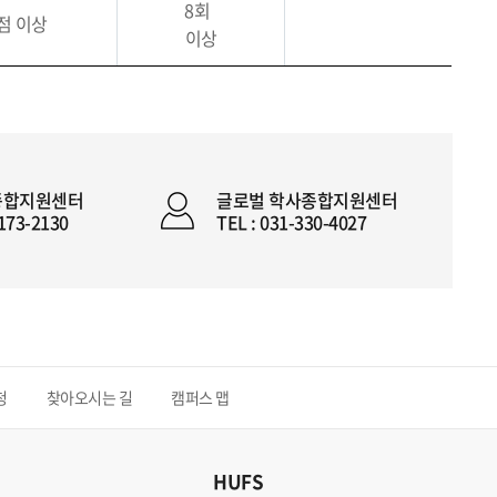
8회
학점 이상
이상
종합지원센터
글로벌 학사종합지원센터
2173-2130
TEL : 031-330-4027
청
찾아오시는 길
캠퍼스 맵
HUFS