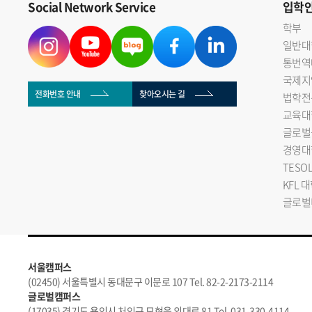
Social Network Service
입학
학부
일반대
통번역
국제지
전화번호 안내
찾아오시는 길
법학전
교육대
글로벌
경영대
TESO
KFL 
글로벌
서울캠퍼스
(02450) 서울특별시 동대문구 이문로 107 Tel. 82-2-2173-2114
글로벌캠퍼스
(17035) 경기도 용인시 처인구 모현읍 외대로 81 Tel. 031-330-4114