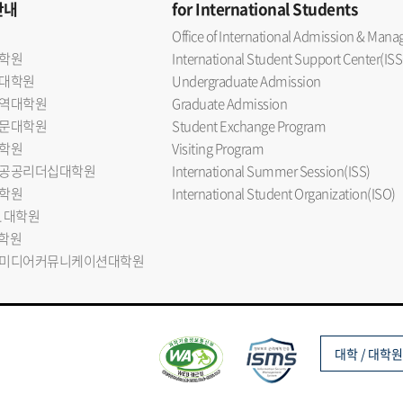
안내
for International Students
Office of International Admission & Ma
학원
International Student Support Center(ISS
대학원
Undergraduate Admission
역대학원
Graduate Admission
문대학원
Student Exchange Program
학원
Visiting Program
공공리더십대학원
International Summer Session(ISS)
학원
International Student Organization(ISO)
L 대학원
대학원
미디어커뮤니케이션대학원
대학 / 대학원