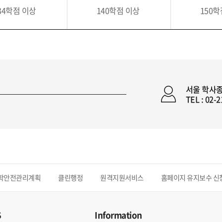
34학점 이상
140학점 이상
150
서울 학사
TEL : 02-
학안전관리계획
클린행정
원격지원서비스
홈페이지 유지보수 신
S
Information