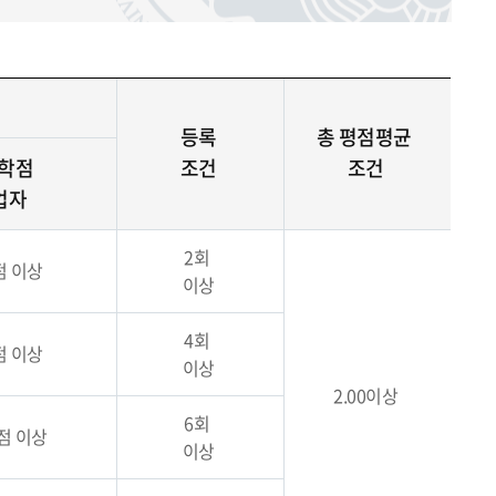
등록
총 평점평균
0학점
조건
조건
업자
2회
점 이상
이상
4회
점 이상
이상
2.00이상
6회
학점 이상
이상