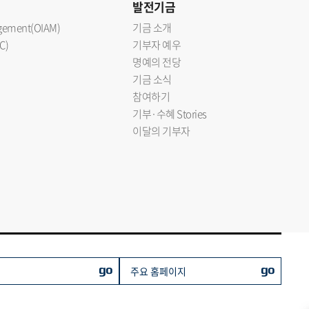
발전기금
nagement(OIAM)
기금 소개
C)
기부자 예우
명예의 전당
기금 소식
참여하기
기부·수혜 Stories
이달의 기부자
go
go
주요 홈페이지