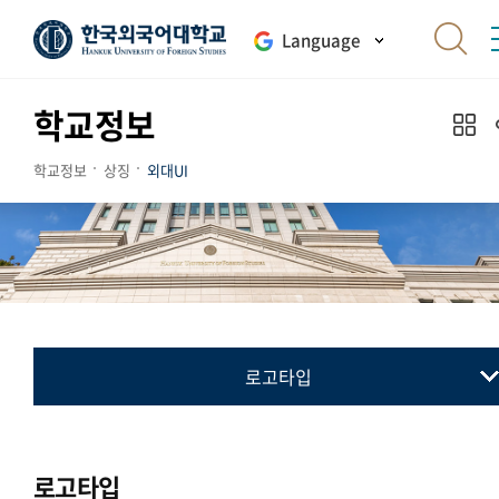
Language
학교정보
학교정보
상징
외대UI
로고타입
교표(심벌마크)
컬러시스템
로고타입
로고타입