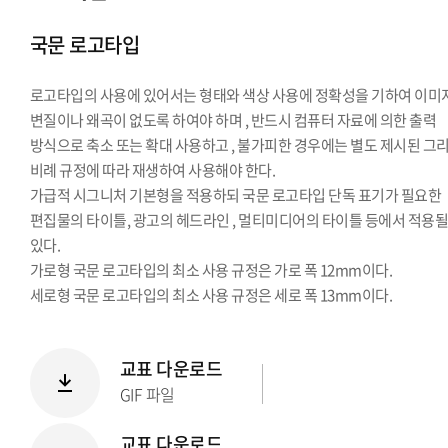
시그니처
국문 로고타입
Stationery Items
상징
로고타입의 사용에 있어서는 형태와 색상 사용에 정확성을 기하여 이미
전용서체
변질이나 왜곡이 없도록 하여야 하며 , 반드시 컴퓨터 자료에 의한 출력
PPT템플릿
방식으로 축소 또는 확대 사용하고 , 불가피한 경우에는 별도 제시된 그
캐릭터
비례 규정에 따라 재생하여 사용해야 한다.
가급적 시그니처 기본형을 적용하되 국문 로고타입 단독 표기가 필요한
편집물의 타이틀, 광고의 헤드라인 , 멀티미디어의 타이틀 등에서 적용될
있다.
가로형 국문 로고타입의 최소 사용 규정은 가로 폭 12mm이다.
세로형 국문 로고타입의 최소 사용 규정은 세로 폭 13mm이다.
교표 다운로드
GIF 파일
교표 다운로드