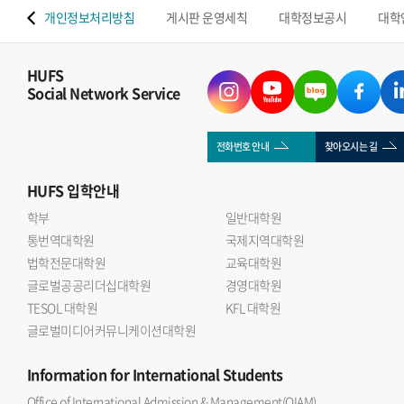
 맵
개인정보처리방침
게시판 운영세칙
대학정보공시
대학
HUFS
Social Network Service
전화번호 안내
찾아오시는 길
HUFS
입학안내
학부
일반대학원
통번역대학원
국제지역대학원
법학전문대학원
교육대학원
글로벌공공리더십대학원
경영대학원
TESOL 대학원
KFL 대학원
글로벌미디어커뮤니케이션대학원
Information
for International Students
Office of International Admission & Management(OIAM)