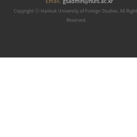
Email.
gsadmin@hufs.ac.kr
Copyright ⓒ Hankuk University of Foreign Studies. All Righ
Reserved.