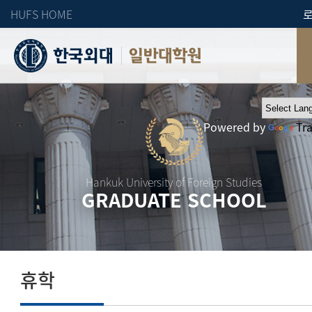
HUFS HOME
일반대학원
Powered by
Tr
Hankuk University of Foreign Studies
GRADUATE SCHOOL
휴학