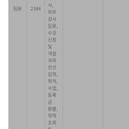
서,
팀원
2384
외부
강사
임용,
수강
신청
및
개설
과목
전산
입력,
학적,
수업,
등록
금
환불,
학력
조회