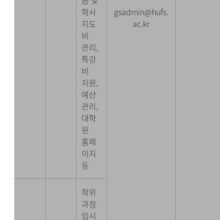
금 및
학사
gsadmin@hufs.
지도
ac.kr
비
관리,
특강
비
지원,
예산
관리,
대학
원
홈페
이지
등
학위
과정
입시