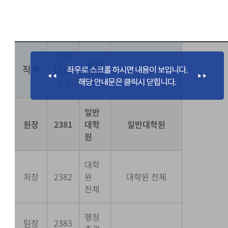
전화
담당
직책
(217
비고
업무
3-)
일반
원장
2381
대학
일반대학원
원
대학
처장
2382
원
대학원 전체
전체
행정
팀장
2383