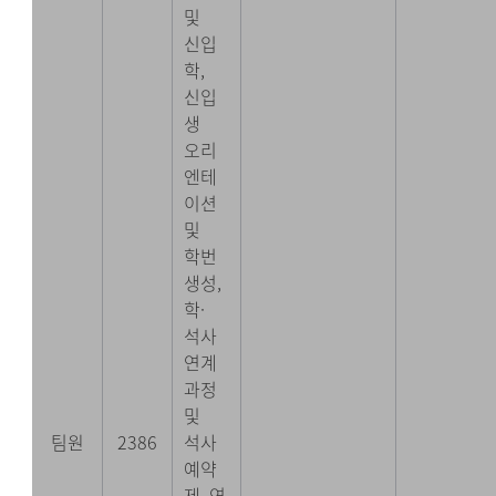
및
신입
학,
신입
생
오리
엔테
이션
및
학번
생성,
학·
석사
연계
과정
및
팀원
2386
석사
예약
제, 연