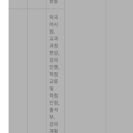
총괄
외국
어시
험,
교과
과정
편성,
강의
진행,
학점
교류
및
학점
인정,
출석
부,
강의
계획