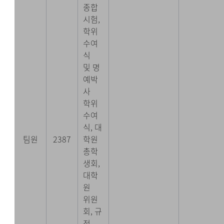
종합
시험,
학위
수여
식
및 명
예박
사
학위
수여
식, 대
팀원
2387
학원
총학
생회,
대학
원
위원
회, 규
정