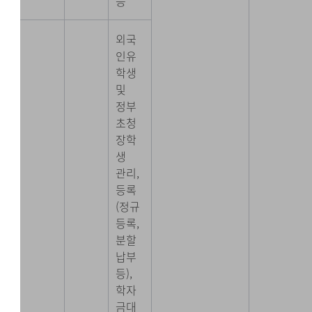
등
외국
인유
학생
및
정부
초청
장학
생
관리,
등록
(정규
등록,
분할
납부
등),
학자
금대