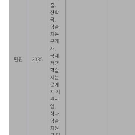
출,
장학
금,
학술
지논
문게
재,
국제
팀원
2385
저명
학술
지논
문게
재 지
원사
업,
학과
학술
지원