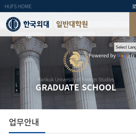
HUFS HOME
일반대학원
Powered by
Tr
Hankuk University of Foreign Studies
GRADUATE SCHOOL
업무안내