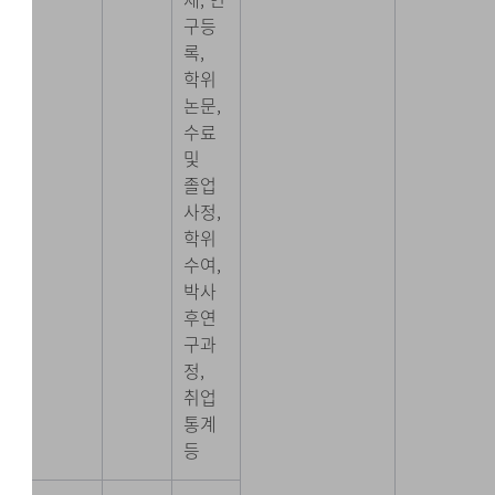
구등
록,
학위
논문,
수료
및
졸업
사정,
학위
수여,
박사
후연
구과
정,
취업
통계
등