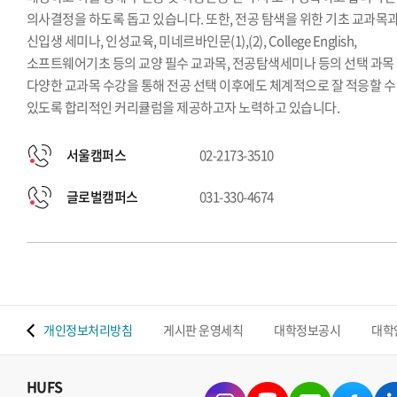
의사결정을 하도록 돕고 있습니다. 또한, 전공 탐색을 위한 기초 교과목
신입생 세미나, 인성교육, 미네르바인문(1),(2), College English,
소프트웨어기초 등의 교양 필수 교과목, 전공탐색세미나 등의 선택 과목
다양한 교과목 수강을 통해 전공 선택 이후에도 체계적으로 잘 적응할 수
있도록 합리적인 커리큘럼을 제공하고자 노력하고 있습니다.
서울캠퍼스
02-2173-3510
글로벌캠퍼스
031-330-4674
 맵
개인정보처리방침
게시판 운영세칙
대학정보공시
대학
HUFS