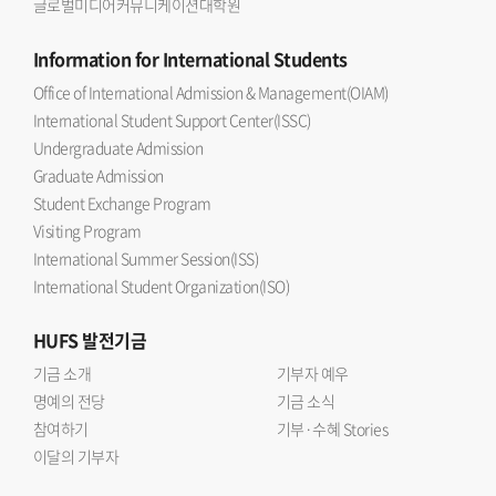
글로벌미디어커뮤니케이션대학원
Information
for International Students
Office of International Admission & Management(OIAM)
International Student Support Center(ISSC)
Undergraduate Admission
Graduate Admission
Student Exchange Program
Visiting Program
International Summer Session(ISS)
International Student Organization(ISO)
HUFS
발전기금
기금 소개
기부자 예우
명예의 전당
기금 소식
참여하기
기부·수혜 Stories
이달의 기부자