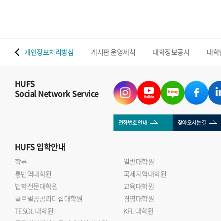
 맵
개인정보처리방침
게시판 운영세칙
대학정보공시
대학
HUFS
Social Network Service
전화번호 안내
찾아오시는 길
HUFS
입학안내
학부
일반대학원
통번역대학원
국제지역대학원
법학전문대학원
교육대학원
글로벌공공리더십대학원
경영대학원
TESOL 대학원
KFL 대학원