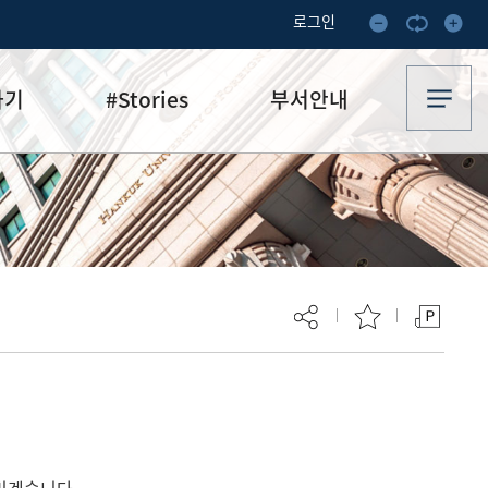
로그인
하기
#Stories
부서안내
기부·수혜스토리
업무안내
기금소식
오시는 길
추천
이달의 기부자
보
현재 페이지를 즐겨찾는 메뉴로
등록하시겠습니까?