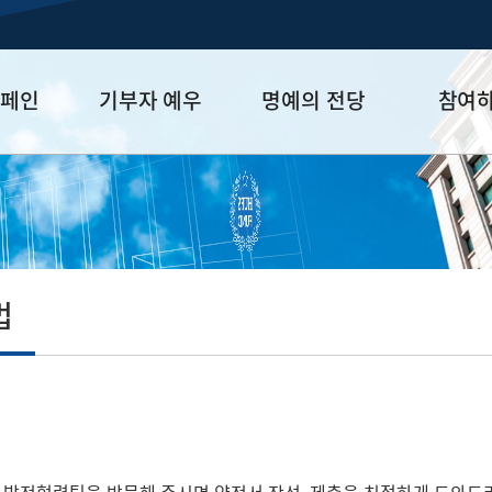
캠페인
기부자 예우
명예의 전당
참여
금
예우 프로그램
HUFS Honor
참여방법
세제 혜택
Diamond Club
기부하기
학금
Platinum Club
잠재기부자 
졸업동문 정
법
업데이트