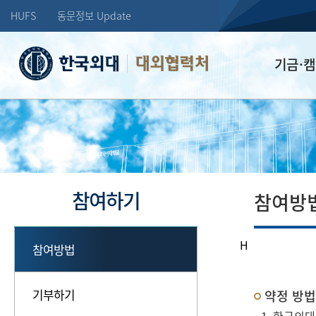
HUFS
동문정보 Update
대외협력처
기금·
학교발전기
장학기금
선배드림 장
참여하기
참여방
H
참여방법
기부하기
약정 방법