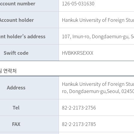
ccount number
126-05-031630
Account holder
Hankuk University of Foreign Stu
nt holder’s address
107, Imun-ro, Dongdaemun-gu, S
Swift code
HVBKKRSEXXX
팀 연락처
Hankuk University of Foreign Stu
Address
ro, Dongdaemun-gu,Seoul, 0245
Tel
82-2-2173-2756
FAX
82-2-2173-2785